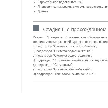
Строительное водопонижение
Ливневая канализация, системы водоотведени
Дренаж
Стадия П с прохождением 
Раздел 5 "Сведения об инженерном оборудовании,
технологических решений" должен состоять из с
а) подраздел "Система электроснабжения";
б) подраздел "Система водоснабжения";
в) подраздел "Система водоотведения";
г) подраздел "Отопление, вентиляция и кондицион
д) подраздел "Сети связи";
е) подраздел "Система газоснабжения";
ж) подраздел "Технологические решения".